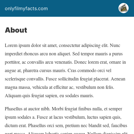
onlyfilmyfacts.com
About
Lorem ipsum dolor sit amet, consectetur adipiscing elit. Nunc
imperdiet rhoncus arcu non aliquet. Sed tempor mauris a purus
porttitor, ac convallis arcu venenatis. Donec lorem erat, ornare in
augue at, pharetra cursus mauris. Cras commodo orci vel
scelerisque convallis. Fusce sollicitudin feugiat placerat. Aenean
magna massa, vehicula at efficitur ac, vestibulum non felis.
Aliquam quis feugiat sapien, eu sodales mauris.
Phasellus at auctor nibh. Morbi feugiat finibus nulla, et semper
ipsum sodales a. Fusce at lacus vestibulum, luctus sapien quis,
dictum erat. Phasellus orci sem, pretium nec blandit sed, faucibus
eget massa. Aliquam lobortis sapien augue. Nullam dignissim elit